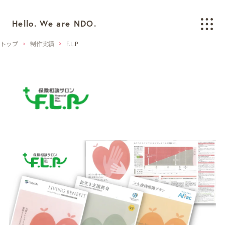
Hello. We are NDO.
トップ
制作実績
F.L.P
WORKS
制作実績
BRANDING
ブランディング
LOGO/CI/VI
ロゴ / CI / VIデザイン
GRAPHIC
グラフィックデザイン
PACKAGING
パッケージデザイン
WEB
ウェブデザイン
SPACE/INTERIOR
空間デザイン