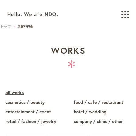
Hello. We are NDO.
トップ
制作実績
WORKS
WORKS
制作実績
BRANDING
ブランディング
LOGO/CI/VI
ロゴ / CI / VIデザイン
all works
GRAPHIC
グラフィックデザイン
cosmetics / beauty
food / cafe / restaurant
PACKAGING
パッケージデザイン
entertainment / event
hotel / wedding
WEB
ウェブデザイン
retail / fashion / jewelry
company / clinic / other
SPACE/INTERIOR
空間デザイン