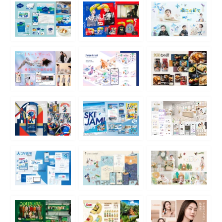
MISSION
ミッション
CREATIVE MENU
クリエイティブ領域
COMPANY
企業情報
CREATORS
クリエイター紹介
RECRUIT
採用情報
NEWS
ニュース
COLUMN
NDOのノート
CONTACT
お問い合わせ
PRIVACY POLICY
プライバシーポリシー