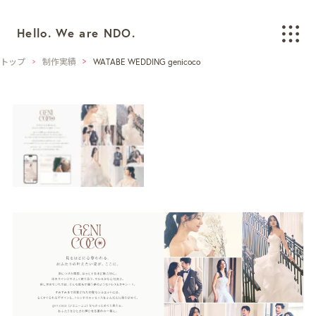
Hello. We are NDO.
トップ
制作実績
WATABE WEDDING genicoco
WORKS
制作実績
BRANDING
ブランディング
LOGO/CI/VI
ロゴ / CI / VIデザイン
GRAPHIC
グラフィックデザイン
PACKAGING
パッケージデザイン
WEB
ウェブデザイン
SPACE/INTERIOR
空間デザイン