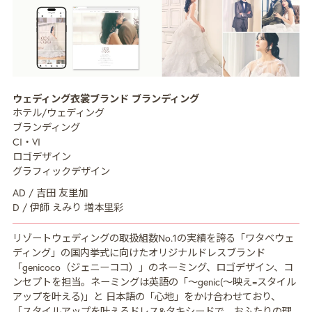
MISSION
ミッション
CREATIVE MENU
クリエイティブ領域
ウェディング衣裳ブランド ブランディング
ホテル/ウェディング
COMPANY
企業情報
ブランディング
CI・VI
CREATORS
クリエイター紹介
ロゴデザイン
グラフィックデザイン
RECRUIT
採用情報
AD / 吉田 友里加
D / 伊師 えみり 増本里彩
NEWS
ニュース
COLUMN
リゾートウェディングの取扱組数No.1の実績を誇る「ワタベウェ
NDOのノート
ディング」の国内挙式に向けたオリジナルドレスブランド
「genicoco（ジェニーココ）」のネーミング、ロゴデザイン、コ
CONTACT
お問い合わせ
ンセプトを担当。ネーミングは英語の「〜genic(〜映え=スタイル
アップを叶える)」と 日本語の「心地」をかけ合わせており、
PRIVACY POLICY
プライバシーポリシー
「スタイルアップを叶えるドレス&タキシードで、おふたりの理