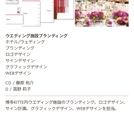
MISSION
ミッション
ウエディング施設ブランディング
CREATIVE MENU
クリエイティブ領域
ホテル/ウェディング
ブランディング
COMPANY
企業情報
ロゴデザイン
サインデザイン
CREATORS
クリエイター紹介
グラフィックデザイン
WEBデザイン
RECRUIT
採用情報
CD / 藤原 祐介
D / 高野 莉子
NEWS
ニュース
博多KITTE内ウエディング施設のブランディング。ロゴデザイン、
COLUMN
NDOのノート
サイン計画、グラフィックデザイン、WEBデザインを担当。
CONTACT
お問い合わせ
PRIVACY POLICY
プライバシーポリシー