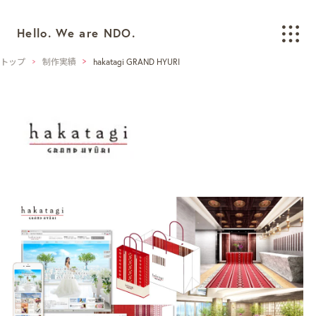
Hello. We are NDO.
トップ
制作実績
hakatagi GRAND HYURI
WORKS
制作実績
BRANDING
ブランディング
LOGO/CI/VI
ロゴ / CI / VIデザイン
GRAPHIC
グラフィックデザイン
PACKAGING
パッケージデザイン
WEB
ウェブデザイン
SPACE/INTERIOR
空間デザイン