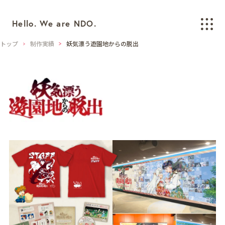
Hello. We are NDO.
トップ
制作実績
妖気漂う遊園地からの脱出
WORKS
制作実績
BRANDING
ブランディング
LOGO/CI/VI
ロゴ / CI / VIデザイン
GRAPHIC
グラフィックデザイン
PACKAGING
パッケージデザイン
WEB
ウェブデザイン
SPACE/INTERIOR
空間デザイン