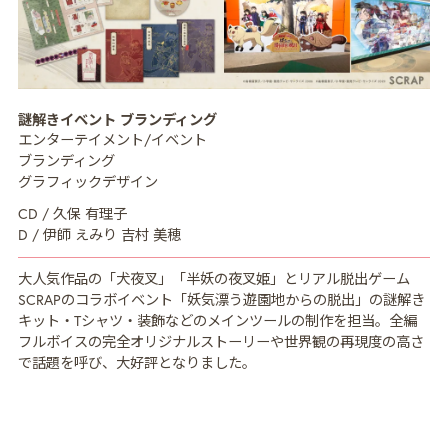
MISSION
ミッション
謎解きイベント ブランディング
CREATIVE MENU
クリエイティブ領域
エンターテイメント/イベント
ブランディング
COMPANY
企業情報
グラフィックデザイン
CREATORS
CD / 久保 有理子
クリエイター紹介
D / 伊師 えみり 吉村 美穂
RECRUIT
採用情報
大人気作品の「犬夜叉」「半妖の夜叉姫」とリアル脱出ゲーム
NEWS
SCRAPのコラボイベント「妖気漂う遊園地からの脱出」の謎解き
ニュース
キット・Tシャツ・装飾などのメインツールの制作を担当。全編
フルボイスの完全オリジナルストーリーや世界観の再現度の高さ
COLUMN
NDOのノート
で話題を呼び、大好評となりました。
CONTACT
お問い合わせ
PRIVACY POLICY
プライバシーポリシー