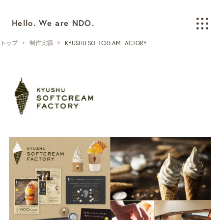
Hello. We are NDO.
トップ
制作実績
KYUSHU SOFTCREAM FACTORY
WORKS
制作実績
BRANDING
ブランディング
LOGO/CI/VI
ロゴ / CI / VIデザイン
GRAPHIC
グラフィックデザイン
PACKAGING
パッケージデザイン
WEB
ウェブデザイン
SPACE/INTERIOR
空間デザイン