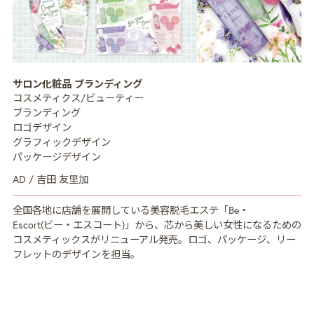
MISSION
ミッション
サロン化粧品 ブランディング
CREATIVE MENU
クリエイティブ領域
コスメティクス/ビューティー
ブランディング
COMPANY
企業情報
ロゴデザイン
グラフィックデザイン
CREATORS
クリエイター紹介
パッケージデザイン
RECRUIT
AD / 吉田 友里加
採用情報
NEWS
全国各地に店舗を展開している美容脱毛エステ「Be・
ニュース
Escort(ビー・エスコート)」から、芯から美しい女性になるための
コスメティックスがリニューアル発売。ロゴ、パッケージ、リー
COLUMN
NDOのノート
フレットのデザインを担当。
CONTACT
お問い合わせ
PRIVACY POLICY
プライバシーポリシー