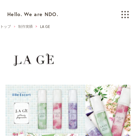
Hello. We are NDO.
トップ
制作実績
LA GE
WORKS
制作実績
BRANDING
ブランディング
LOGO/CI/VI
ロゴ / CI / VIデザイン
GRAPHIC
グラフィックデザイン
PACKAGING
パッケージデザイン
WEB
ウェブデザイン
SPACE/INTERIOR
空間デザイン