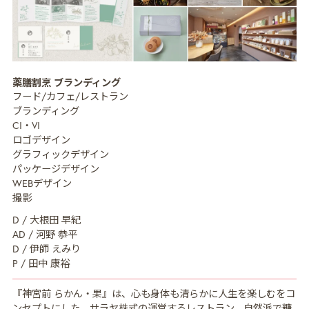
MISSION
ミッション
薬膳割烹 ブランディング
CREATIVE MENU
クリエイティブ領域
フード/カフェ/レストラン
ブランディング
COMPANY
企業情報
CI・VI
ロゴデザイン
CREATORS
クリエイター紹介
グラフィックデザイン
パッケージデザイン
RECRUIT
採用情報
WEBデザイン
撮影
NEWS
ニュース
D / 大根田 早紀
AD / 河野 恭平
COLUMN
NDOのノート
D / 伊師 えみり
P / 田中 康裕
CONTACT
お問い合わせ
『神宮前 らかん・果』は、心も身体も清らかに人生を楽しむをコ
PRIVACY POLICY
プライバシーポリシー
ンセプトにした、サラヤ株式の運営するレストラン。自然派で糖