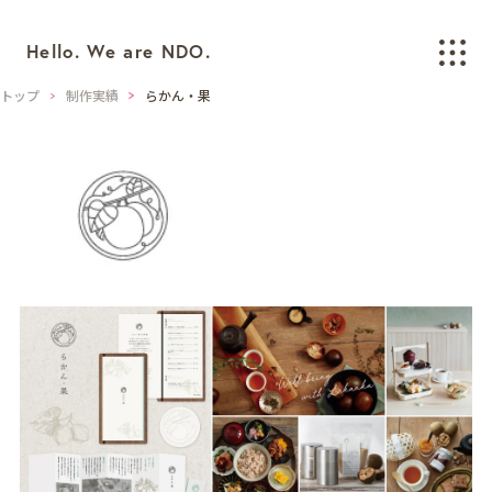
Hello. We are NDO.
トップ
制作実績
らかん・果
WORKS
制作実績
BRANDING
ブランディング
LOGO/CI/VI
ロゴ / CI / VIデザイン
GRAPHIC
グラフィックデザイン
PACKAGING
パッケージデザイン
WEB
ウェブデザイン
SPACE/INTERIOR
空間デザイン