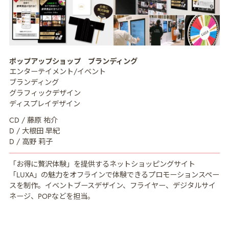
MISSION
ミッション
ポップアップショップ ブランディング
CREATIVE MENU
クリエイティブ領域
エンターテイメント/イベント
ブランディング
COMPANY
企業情報
グラフィックデザイン
ディスプレイデザイン
CREATORS
クリエイター紹介
CD / 藤原 祐介
RECRUIT
D / 大根田 早紀
採用情報
D / 高野 莉子
NEWS
ニュース
「お得に贅沢体験」を提供するネットショッピングサイト
「LUXA」の魅力をオフラインで体験できるプロモーションスペー
COLUMN
NDOのノート
スを制作。イベントブースデザイン、フライヤー、デジタルサイ
ネージ、POPなどを担当。
CONTACT
お問い合わせ
PRIVACY POLICY
プライバシーポリシー