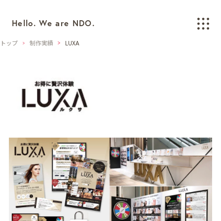
Hello. We are NDO.
トップ
制作実績
LUXA
WORKS
制作実績
BRANDING
ブランディング
LOGO/CI/VI
ロゴ / CI / VIデザイン
GRAPHIC
グラフィックデザイン
PACKAGING
パッケージデザイン
WEB
ウェブデザイン
SPACE/INTERIOR
空間デザイン