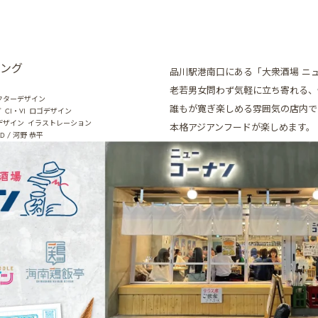
ィング
品川駅港南口にある「大衆酒場 ニ
老若男女問わず気軽に立ち寄れる、
クターデザイン
誰もが寛ぎ楽しめる雰囲気の店内で
グ
CI・VI
ロゴデザイン
デザイン
イラストレーション
本格アジアンフードが楽しめます。
AD / 河野 恭平