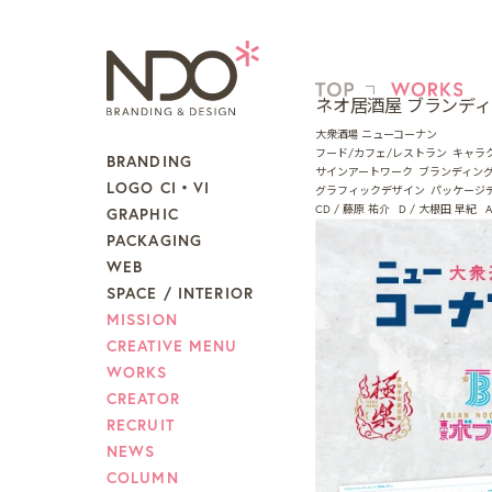
ネオ居酒屋 ブランデ
大衆酒場 ニューコーナン
フード/カフェ/レストラン
キャラ
BRANDING
サインアートワーク
ブランディン
LOGO CI・VI
グラフィックデザイン
パッケージ
CD / 藤原 祐介
D / 大根田 早紀
GRAPHIC
PACKAGING
WEB
SPACE / INTERIOR
MISSION
CREATIVE MENU
WORKS
CREATOR
RECRUIT
NEWS
COLUMN