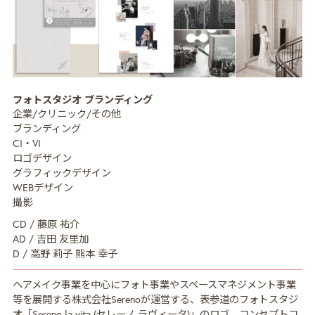
MISSION
ミッション
CREATIVE MENU
クリエイティブ領域
フォトスタジオ ブランディング
企業/クリニック/その他
COMPANY
企業情報
ブランディング
CI・VI
CREATORS
クリエイター紹介
ロゴデザイン
グラフィックデザイン
RECRUIT
採用情報
WEBデザイン
撮影
NEWS
ニュース
CD / 藤原 祐介
AD / 吉田 友里加
COLUMN
NDOのノート
D / 高野 莉子 熊本 幸子
CONTACT
お問い合わせ
ヘアメイク事業を中心にフォト事業やスペースマネジメント事業
等を展開する株式会社Serenoが運営する、表参道のフォトスタジ
PRIVACY POLICY
プライバシーポリシー
オ「Sereno la vita (セレーノ ラヴィータ)」のロゴ、コンセプトコ