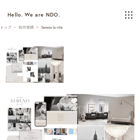
Hello. We are NDO.
トップ
制作実績
Sereno la vita
WORKS
制作実績
BRANDING
ブランディング
LOGO/CI/VI
ロゴ / CI / VIデザイン
GRAPHIC
グラフィックデザイン
PACKAGING
パッケージデザイン
WEB
ウェブデザイン
SPACE/INTERIOR
空間デザイン