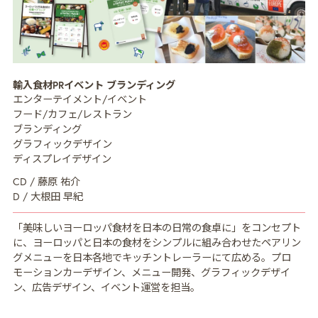
MISSION
ミッション
輸入食材PRイベント ブランディング
CREATIVE MENU
クリエイティブ領域
エンターテイメント/イベント
フード/カフェ/レストラン
COMPANY
企業情報
ブランディング
グラフィックデザイン
CREATORS
クリエイター紹介
ディスプレイデザイン
RECRUIT
CD / 藤原 祐介
採用情報
D / 大根田 早紀
NEWS
ニュース
「美味しいヨーロッパ食材を日本の日常の食卓に」をコンセプト
に、ヨーロッパと日本の食材をシンプルに組み合わせたペアリン
COLUMN
NDOのノート
グメニューを日本各地でキッチントレーラーにて広める。プロ
モーションカーデザイン、メニュー開発、グラフィックデザイ
CONTACT
お問い合わせ
ン、広告デザイン、イベント運営を担当。
PRIVACY POLICY
プライバシーポリシー