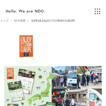
Hello. We are NDO.
トップ
制作実績
SOPEXA ENJOY IT’S FROM EUROPE
WORKS
制作実績
BRANDING
ブランディング
LOGO/CI/VI
ロゴ / CI / VIデザイン
GRAPHIC
グラフィックデザイン
PACKAGING
パッケージデザイン
WEB
ウェブデザイン
SPACE/INTERIOR
空間デザイン