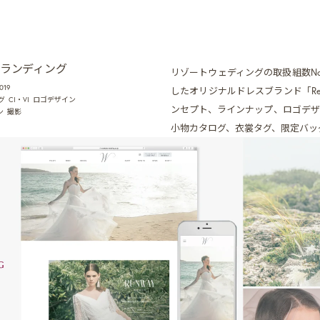
ブランディング
リゾートウェディングの取扱組数N
019
したオリジナルドレスブランド「Re
グ
CI・VI
ロゴデザイン
ンセプト、ラインナップ、ロゴデザ
ン
撮影
小物カタログ、衣裳タグ、限定バッ