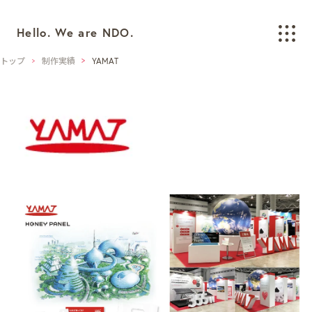
Hello. We are NDO.
トップ
制作実績
YAMAT
WORKS
制作実績
BRANDING
ブランディング
LOGO/CI/VI
ロゴ / CI / VIデザイン
GRAPHIC
グラフィックデザイン
PACKAGING
パッケージデザイン
WEB
ウェブデザイン
SPACE/INTERIOR
空間デザイン