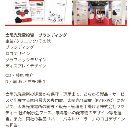
MISSION
ミッション
太陽光発電投資 ブランディング
CREATIVE MENU
クリエイティブ領域
企業/クリニック/その他
ブランディング
COMPANY
企業情報
ロゴデザイン
グラフィックデザイン
CREATORS
クリエイター紹介
ディスプレイデザイン
CD / 藤原 祐介
RECRUIT
採用情報
D / 前 あい 左野 雄也
NEWS
ニュース
太陽光発電所の建設から保守・運用まで、あらゆる製品・サービ
スが出展する国内最大の専門展、太陽光発電展（PV EXPO）にお
COLUMN
NDOのノート
いて、太陽光発電所の開設・販売・管理を手掛ける株式会社ヤマ
ティー 社の展示会ブース、来場者への配布物のデザイン等を担
CONTACT
お問い合わせ
当。また、同社の製品「ハニーパネルソーラー」のロゴデザイン
も担当。
PRIVACY POLICY
プライバシーポリシー