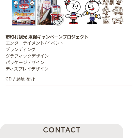
MISSION
ミッション
市町村観光 販促キャンペーンプロジェクト
CREATIVE MENU
クリエイティブ領域
エンターテイメント/イベント
ブランディング
COMPANY
企業情報
グラフィックデザイン
パッケージデザイン
CREATORS
クリエイター紹介
ディスプレイデザイン
RECRUIT
CD / 藤原 祐介
採用情報
NEWS
ニュース
COLUMN
NDOのノート
CONTACT
お問い合わせ
CONTACT
PRIVACY POLICY
プライバシーポリシー