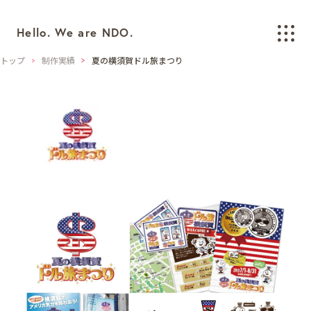
Hello. We are NDO.
トップ
制作実績
夏の横須賀ドル旅まつり
WORKS
制作実績
BRANDING
ブランディング
LOGO/CI/VI
ロゴ / CI / VIデザイン
GRAPHIC
グラフィックデザイン
PACKAGING
パッケージデザイン
WEB
ウェブデザイン
SPACE/INTERIOR
空間デザイン