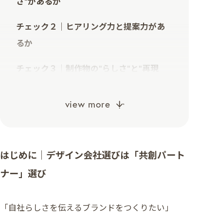
さ”があるか
チェック２｜ヒアリング力と提案力があ
るか
チェック３｜制作物の“らしさ”と“再現
性”があるか
view more
チェック４｜スケジュールやプロジェクト
進行が明確か
チェック５｜“つくって終わり”でなく、継
はじめに｜デザイン会社選びは「共創パート
続支援があるか
ナー」選び
おわりに｜“らしさ”をカタチにできるパー
「自社らしさを伝えるブランドをつくりたい」
トナーと出会うために