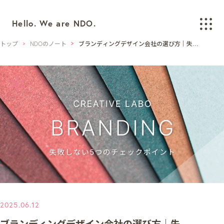
Hello. We are NDO.
トップ
NDOのノート
ブランディングデザイン会社の選び方｜失敗
しない5つのチェックポイント
WORKS
制作実績
BRANDING
ブランディング
LOGO/CI/VI
ロゴ / CI / VIデザイン
GRAPHIC
グラフィックデザイン
PACKAGING
パッケージデザイン
WEB
ウェブデザイン
2025.06.12
SPACE/INTERIOR
空間デザイン
ブランディングデザイン会社の選び方｜失