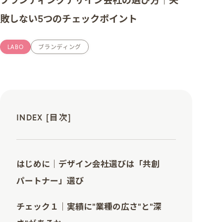
敗しない5つのチェックポイント
MISSION
ミッション
LABO
ブランディング
CREATIVE MENU
クリエイティブ領域
COMPANY
企業情報
CREATORS
クリエイター紹介
INDEX [目次]
RECRUIT
採用情報
NEWS
ニュース
はじめに｜デザイン会社選びは「共創
COLUMN
NDOのノート
パートナー」選び
CONTACT
お問い合わせ
チェック１｜実績に“業種の広さ”と“深
PRIVACY POLICY
プライバシーポリシー