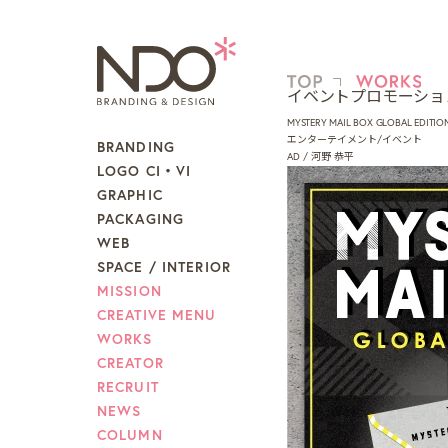
イベントプロモーショ
MYSTERY MAIL BOX GLOBAL EDITIO
エンターテイメント/イベント
BRANDING
AD / 河野 恭平
LOGO CI・VI
GRAPHIC
PACKAGING
WEB
SPACE / INTERIOR
MISSION
CREATIVE MENU
WORKS
CREATOR
RECRUIT
NEWS
COLUMN