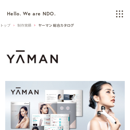
Hello. We are NDO.
トップ
制作実績
ヤーマン 総合カタログ
WORKS
制作実績
BRANDING
ブランディング
LOGO/CI/VI
ロゴ / CI / VIデザイン
GRAPHIC
グラフィックデザイン
PACKAGING
パッケージデザイン
WEB
ウェブデザイン
SPACE/INTERIOR
空間デザイン