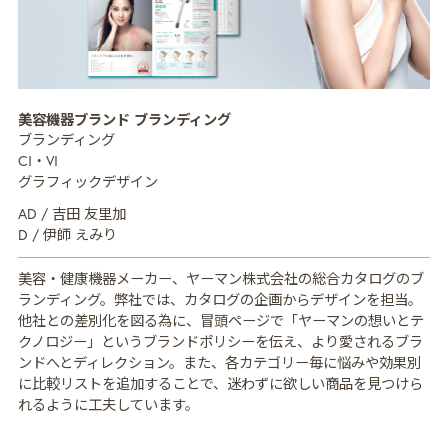
MISSION
ミッション
美容機器ブランド ブランディング
CREATIVE MENU
クリエイティブ領域
ブランディング
CI・VI
COMPANY
企業情報
グラフィックデザイン
CREATORS
AD / 吉田 友里加
クリエイター紹介
D / 伊師 えみり
RECRUIT
採用情報
美容・健康機器メーカー、ヤーマン株式会社の総合カタログのブ
NEWS
ランディング。弊社では、カタログの企画からデザインを担当。
ニュース
他社との差別化を図る為に、冒頭ページで「ヤーマンの想いとテ
クノロジー」というブランドポリシーを伝え、より愛されるブラ
COLUMN
NDOのノート
ンドへとディレクション。また、各カテゴリー毎に悩みや効果別
に比較リストを追加することで、迷わずに欲しい商品を見つけら
CONTACT
お問い合わせ
れるように工夫しています。
PRIVACY POLICY
プライバシーポリシー